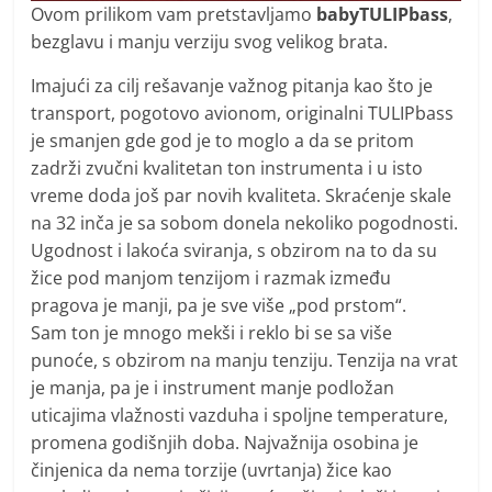
Ovom prilikom vam pretstavljamo
babyTULIPbass
,
bezglavu i manju verziju svog velikog brata.
Imajući za cilj rešavanje važnog pitanja kao što je
transport, pogotovo avionom, originalni TULIPbass
je smanjen gde god je to moglo a da se pritom
zadrži zvučni kvalitetan ton instrumenta i u isto
vreme doda još par novih kvaliteta. Skraćenje skale
na 32 inča je sa sobom donela nekoliko pogodnosti.
Ugodnost i lakoća sviranja, s obzirom na to da su
žice pod manjom tenzijom i razmak između
pragova je manji, pa je sve više „pod prstom“.
Sam ton je mnogo mekši i reklo bi se sa više
punoće, s obzirom na manju tenziju. Tenzija na vrat
je manja, pa je i instrument manje podložan
uticajima vlažnosti vazduha i spoljne temperature,
promena godišnjih doba. Najvažnija osobina je
činjenica da nema torzije (uvrtanja) žice kao