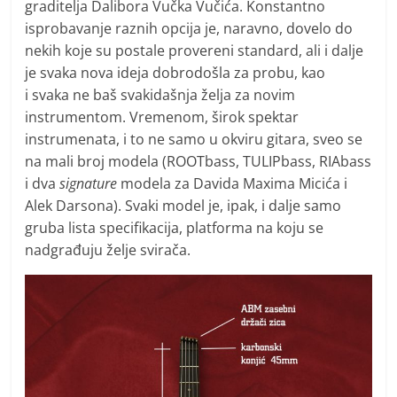
graditelja Dalibora Vučka Vučića. Konstantno
isprobavanje raznih opcija je, naravno, dovelo do
nekih koje su postale provereni standard, ali i dalje
je svaka nova ideja dobrodošla za probu, kao
i svaka ne baš svakidašnja želja za novim
instrumentom. Vremenom, širok spektar
instrumenata, i to ne samo u okviru gitara, sveo se
na mali broj modela (ROOTbass, TULIPbass, RIAbass
i dva
signature
modela za Davida Maxima Micića i
Alek Darsona). Svaki model je, ipak, i dalje samo
gruba lista specifikacija, platforma na koju se
nadgrađuju želje svirača.