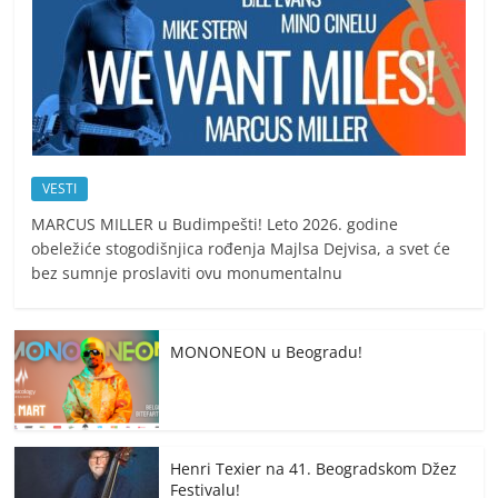
VESTI
MARCUS MILLER u Budimpešti! Leto 2026. godine
obeležiće stogodišnjica rođenja Majlsa Dejvisa, a svet će
bez sumnje proslaviti ovu monumentalnu
MONONEON u Beogradu!
Henri Texier na 41. Beogradskom Džez
Festivalu!