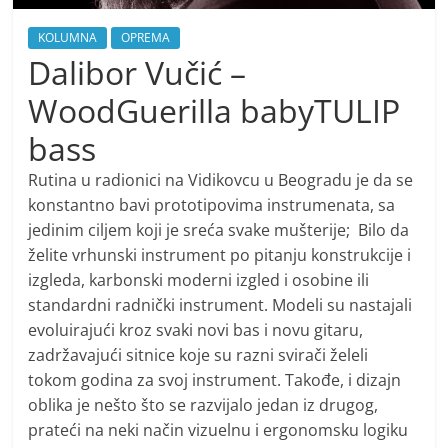
KOLUMNA
OPREMA
Dalibor Vučić –
WoodGuerilla babyTULIP
bass
Rutina u radionici na Vidikovcu u Beogradu je da se
konstantno bavi prototipovima instrumenata, sa
jedinim ciljem koji je sreća svake mušterije; Bilo da
želite vrhunski instrument po pitanju konstrukcije i
izgleda, karbonski moderni izgled i osobine ili
standardni radnički instrument. Modeli su nastajali
evoluirajući kroz svaki novi bas i novu gitaru,
zadržavajući sitnice koje su razni svirači želeli
tokom godina za svoj instrument. Takođe, i dizajn
oblika je nešto što se razvijalo jedan iz drugog,
prateći na neki način vizuelnu i ergonomsku logiku