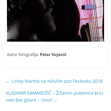
Autor fotografija:
Petar Vujanić
←
Linley Marthe na Nišville Jazz Festivalu 2018.
VLADIMIR SAMARDŽIĆ – Žičanim putevima kroz
svet Bas gitare – Uvod
→