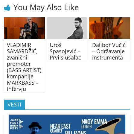
You May Also Like
VLADIMIR
Uroš
Dalibor Vučić
SAMARDŽIĆ,
Spasojević –
– Održavanje
zvanični
Prvi slušalac
instrumenta
promoter
(BASS ARTIST)
kompanije
MARKBASS –
Intervju
VESTI