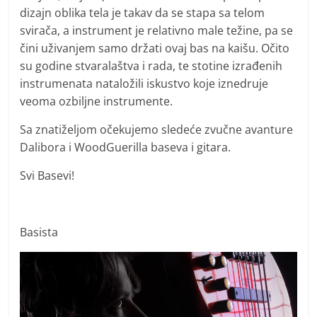
dizajn oblika tela je takav da se stapa sa telom
svirača, a instrument je relativno male težine, pa se
čini uživanjem samo držati ovaj bas na kaišu. Očito
su godine stvaralaštva i rada, te stotine izrađenih
instrumenata nataložili iskustvo koje iznedruje
veoma ozbiljne instrumente.
Sa znatiželjom očekujemo sledeće zvučne avanture
Dalibora i WoodGuerilla baseva i gitara.
Svi Basevi!
Basista