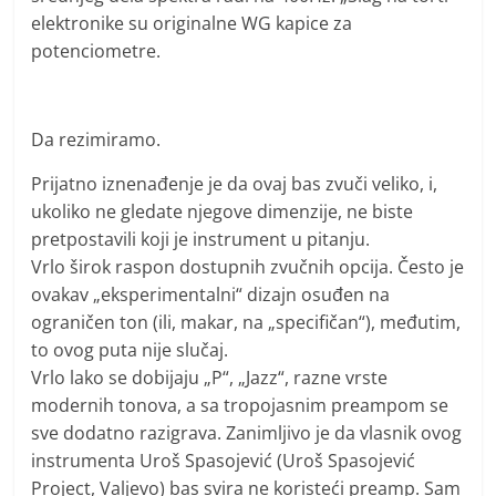
elektronike su originalne WG kapice za
potenciometre.
Da rezimiramo.
Prijatno iznenađenje je da ovaj bas zvuči veliko, i,
ukoliko ne gledate njegove dimenzije, ne biste
pretpostavili koji je instrument u pitanju.
Vrlo širok raspon dostupnih zvučnih opcija. Često je
ovakav „eksperimentalni“ dizajn osuđen na
ograničen ton (ili, makar, na „specifičan“), međutim,
to ovog puta nije slučaj.
Vrlo lako se dobijaju „P“, „Jazz“, razne vrste
modernih tonova, a sa tropojasnim preampom se
sve dodatno razigrava. Zanimljivo je da vlasnik ovog
instrumenta Uroš Spasojević (Uroš Spasojević
Project, Valjevo) bas svira ne koristeći preamp. Sam