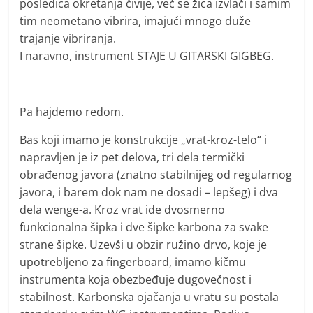
posledica okretanja čivije, već se žica izvlači i samim
tim neometano vibrira, imajući mnogo duže
trajanje vibriranja.
I naravno, instrument STAJE U GITARSKI GIGBEG.
Pa hajdemo redom.
Bas koji imamo je konstrukcije „vrat-kroz-telo“ i
napravljen je iz pet delova, tri dela termički
obrađenog javora (znatno stabilnijeg od regularnog
javora, i barem dok nam ne dosadi – lepšeg) i dva
dela wenge-a. Kroz vrat ide dvosmerno
funkcionalna šipka i dve šipke karbona za svake
strane šipke. Uzevši u obzir ružino drvo, koje je
upotrebljeno za fingerboard, imamo kičmu
instrumenta koja obezbeđuje dugovečnost i
stabilnost. Karbonska ojačanja u vratu su postala