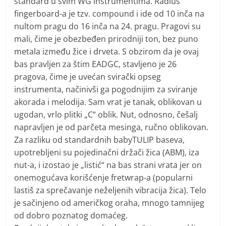
standard u svim WG instrumentima. Radius
fingerboard-a je tzv. compound i ide od 10 inča na
nultom pragu do 16 inča na 24. pragu. Pragovi su
mali, čime je obezbeđen prirodniji ton, bez puno
metala između žice i drveta. S obzirom da je ovaj
bas pravljen za štim EADGC, stavljeno je 26
pragova, čime je uvećan svirački opseg
instrumenta, načinivši ga pogodnijim za sviranje
akorada i melodija. Sam vrat je tanak, oblikovan u
ugodan, vrlo plitki „C“ oblik. Nut, odnosno, češalj
napravljen je od parčeta mesinga, ručno oblikovan.
Za razliku od standardnih babyTULIP baseva,
upotrebljeni su pojedinačni držači žica (ABM), iza
nut-a, i izostao je „listić“ na bas strani vrata jer on
onemogućava korišćenje fretwrap-a (popularni
lastiš za sprečavanje neželjenih vibracija žica). Telo
je sačinjeno od američkog oraha, mnogo tamnijeg
od dobro poznatog domaćeg.