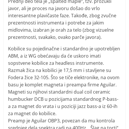
Prednji deo tela je „spalted maple“, tzv. prozukli
javor, ali je proces na javoru došao do vrlo
interesantne plavičaste faze. Takođe, zbog zvučne
prezentnosti instrumenta i potrebe za jakim
midlovima, izabran je orah za telo (zbog vizuelne
prezentnosti, svakako, ovako parče javora).
Kobilice su pojedinačne i standardno je upotrebljen
ABM, a iz WG obećavaju da će uskoro imati
sopstvene kobilice za headless instrumente.
Razmak žica na kobilici je 17,5 mm i stavljene su
Fodera žice 32-105. Što se tiče elektronike, na ovom
basu je komplet magneta i preampa firme Aguilar.
Magneti su njihovi standardni dual coil ceramic
humbucker DCB u pozicijama standardnog P-bass-
a za magnet do vrata i u poziciji jazz bass-a iz 60-ih
za magnet do kobilice.
Preamp je Aguilar OBP3, povezan da mu kontrola
srednjeg dela spektra radi na 400Hz. „Šlag na torti“