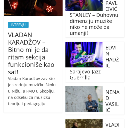
PAVL
OVIĆ
STANLEY – Duhovnu
dimenziju muzike
INTERVJU
niko ne može da
umanji!
VLADAN
KARADŽOV –
EDVI
Bitno mi je da
N
ritam sekcija
HADŽ
funkcioniše kao
IĆ –
sat!
Sarajevo Jazz
Guerrilla
Vladan Karadžov završio
je srednju muzičku školu
u Nišu, a FMU u Skoplju,
NENA
D
na odseku za muzičku
VASIL
teoriju i pedagogiju.
IĆ
VLADI