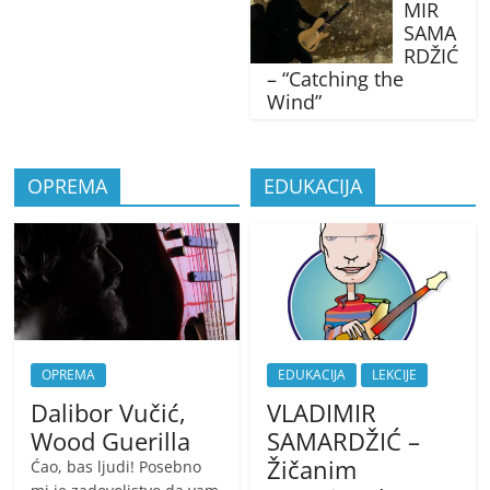
MIR
SAMA
RDŽIĆ
– “Catching the
Wind”
OPREMA
EDUKACIJA
OPREMA
EDUKACIJA
LEKCIJE
Dalibor Vučić,
VLADIMIR
Wood Guerilla
SAMARDŽIĆ –
Žičanim
Ćao, bas ljudi! Posebno