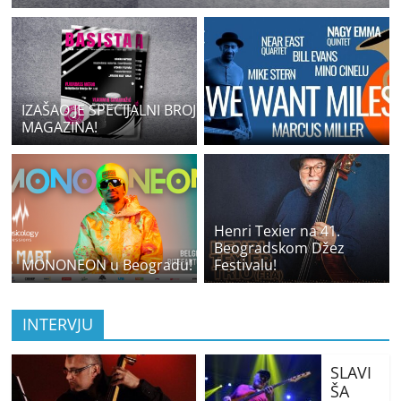
IZAŠAO JE SPECIJALNI BROJ
MAGAZINA!
Henri Texier na 41.
Beogradskom Džez
MONONEON u Beogradu!
Festivalu!
INTERVJU
SLAVI
ŠA