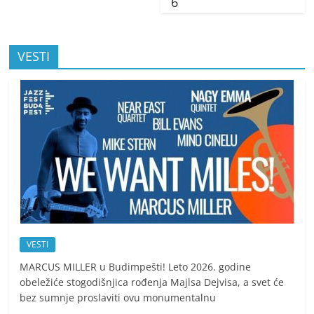
6
VESTI
VESTI
MARCUS MILLER u Budimpešti! Leto 2026. godine
obeležiće stogodišnjica rođenja Majlsa Dejvisa, a svet će
bez sumnje proslaviti ovu monumentalnu