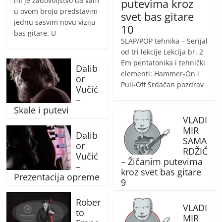
mi je zadovoljstvo da vam
putevima kroz
u ovom broju predstavim
svet bas gitare
jednu sasvim novu viziju
10
bas gitare. U
SLAP/POP tehnika – Serijal
od tri lekcije Lekcija br. 2
Em pentatonika i tehnički
Dalib
elementi: Hammer-On i
or
Pull-Off Srdačan pozdrav
Vučić
–
Skale i putevi
VLADI
MIR
Dalib
SAMA
or
RDŽIĆ
Vučić
– Žičanim putevima
–
kroz svet bas gitare
Prezentacija opreme
9
Rober
VLADI
to
MIR