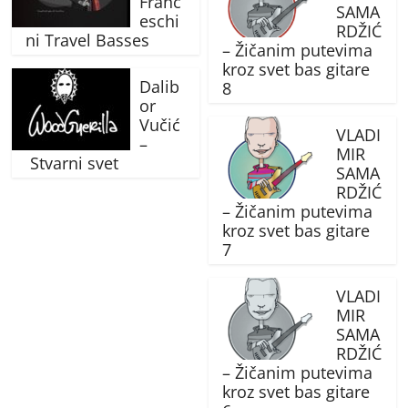
Franc
SAMA
eschi
RDŽIĆ
ni Travel Basses
– Žičanim putevima
kroz svet bas gitare
Dalib
8
or
Vučić
VLADI
–
MIR
Stvarni svet
SAMA
RDŽIĆ
– Žičanim putevima
kroz svet bas gitare
7
VLADI
MIR
SAMA
RDŽIĆ
– Žičanim putevima
kroz svet bas gitare